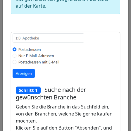
rectangle
a
auf der Karte.
Edit
circle
layers
Delete
layers
Suche nach der
Schritt 1
gewünschten Branche
Geben Sie die Branche in das Suchfeld ein,
von den Branchen, welche Sie gerne kaufen
möchten.
Klicken Sie auf den Button "Absenden", und