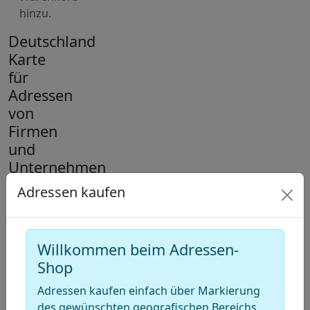
hinzu.
Deutschland
Karte
für
Adressen
von
Firmen
und
Unternehmen
Adressen kaufen
+
−
Willkommen beim Adressen-
Draw
Shop
a
Draw
Adressen kaufen einfach über Markierung
polygon
a
Draw
des gewünschten geografischen Bereichs