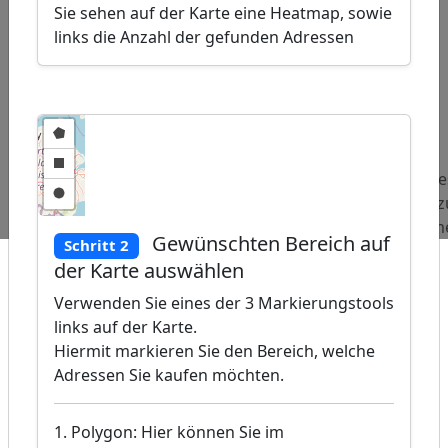
Sie sehen auf der Karte eine Heatmap, sowie
links die Anzahl der gefunden Adressen
ap
�
/
Beliebte
Adressen
Adressen
Adre
Abfragen:
Käse-
Psychotherapeuten
Aufz
Einzelhändler
Firm
Gewünschten Bereich auf
Schritt 2
der Karte auswählen
Verwenden Sie eines der 3 Markierungstools
links auf der Karte.
Hiermit markieren Sie den Bereich, welche
Adressen Sie kaufen möchten.
1. Polygon: Hier können Sie im