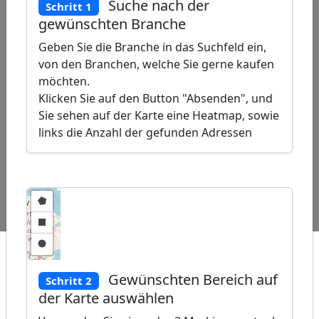
Suche nach der
Schritt 1
gewünschten Branche
Geben Sie die Branche in das Suchfeld ein,
von den Branchen, welche Sie gerne kaufen
möchten.
Klicken Sie auf den Button "Absenden", und
Sie sehen auf der Karte eine Heatmap, sowie
links die Anzahl der gefunden Adressen
ap
�
/
Beliebte
Adressen Anbieter von
Adressen
Abfragen:
Wasserenthärtungsanlagen
Technische
Hilfswerke
Gewünschten Bereich auf
Schritt 2
der Karte auswählen