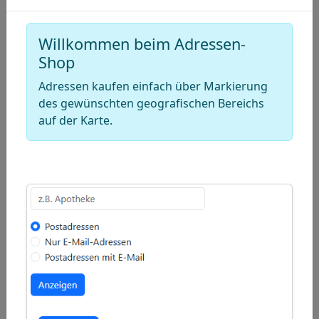
Draw
a
Draw
Willkommen beim Adressen-
polygon
a
Draw
Shop
rectangle
a
Edit
Adressen kaufen einfach über Markierung
circle
layers
Delete
des gewünschten geografischen Bereichs
auf der Karte.
layers