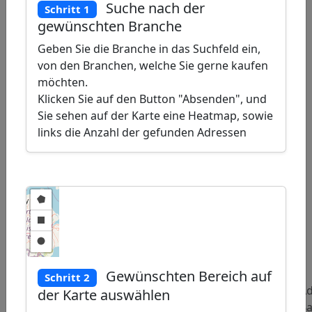
Suche nach der
Schritt 1
gewünschten Branche
Geben Sie die Branche in das Suchfeld ein,
von den Branchen, welche Sie gerne kaufen
möchten.
Klicken Sie auf den Button "Absenden", und
Sie sehen auf der Karte eine Heatmap, sowie
links die Anzahl der gefunden Adressen
ap
�
/
Gewünschten Bereich auf
Schritt 2
Beliebte
Adressen Arzt
Adressen
Ad
der Karte auswählen
Abfragen:
für
Luftballongeschäfte
Ba