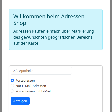
Shirt-
Verkäufer)
Willkommen beim Adressen-
+
Shop
−
Adressen kaufen einfach über Markierung
des gewünschten geografischen Bereichs
Draw
auf der Karte.
a
Draw
polygon
a
Draw
rectangle
a
Edit
circle
layers
Delete
layers