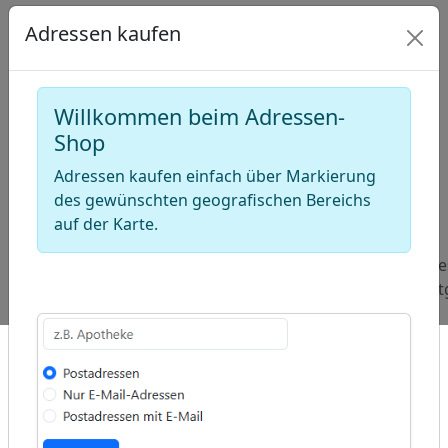
Adressen kaufen
Willkommen beim Adressen-
Shop
Adressen kaufen einfach über Markierung
ap
des gewünschten geografischen Bereichs
�
auf der Karte.
/
Beliebte
Adressen Leasing
Adressen
Adre
Abfragen:
Finanzierungsfirmen
Fertigbeton-
Saat
Anbieter