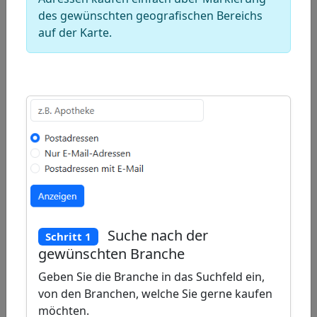
Draw
des gewünschten geografischen Bereichs
a
Draw
auf der Karte.
polygon
a
Draw
rectangle
a
Edit
circle
layers
Delete
layers
Suche nach der
Schritt 1
gewünschten Branche
Geben Sie die Branche in das Suchfeld ein,
von den Branchen, welche Sie gerne kaufen
möchten.