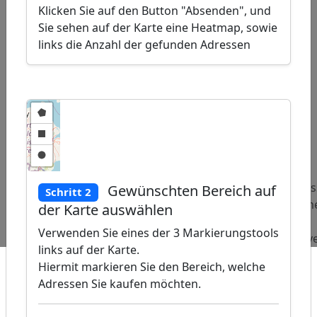
Klicken Sie auf den Button "Absenden", und
Sie sehen auf der Karte eine Heatmap, sowie
links die Anzahl der gefunden Adressen
ap
�
/
Beliebte
Adressen
Adressen
Adres
Gewünschten Bereich auf
Schritt 2
Abfragen:
Fertighäuser
Telefongesellschaft
Kräme
der Karte auswählen
und
Verwenden Sie eines der 3 Markierungstools
Nahve
links auf der Karte.
Hiermit markieren Sie den Bereich, welche
Adressen Sie kaufen möchten.