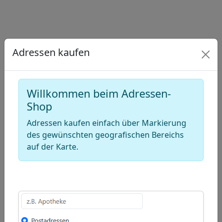
−
Draw
a
Draw
Adressen kaufen
polygon
a
Draw
rectangle
a
Edit
circle
Willkommen beim Adressen-
layers
Delete
Shop
layers
Adressen kaufen einfach über Markierung
des gewünschten geografischen Bereichs
auf der Karte.