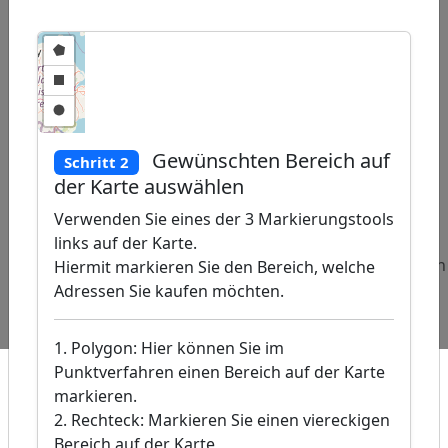
Gewünschten Bereich auf
Schritt 2
|
©
der Karte auswählen
etMap
rs, �
Verwenden Sie eines der 3 Markierungstools
DE /
links auf der Karte.
Beliebte
Adressen
Adressen
Adressen
Hiermit markieren Sie den Bereich, welche
Abfragen:
Grafikdesigner
Musikverlage
Bordelle
Adressen Sie kaufen möchten.
und
Managment
1. Polygon: Hier können Sie im
Punktverfahren einen Bereich auf der Karte
markieren.
2. Rechteck: Markieren Sie einen viereckigen
Bereich auf der Karte