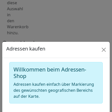
diese
Auswahl
in
den
Warenkorb
hinzu.
Deutschland
Adressen kaufen
Karte
für
Adressen
von
Willkommen beim Adressen-
Unternehmensberater
Shop
(Unternehmensberatung)
Adressen kaufen einfach über Markierung
des gewünschten geografischen Bereichs
+
auf der Karte.
−