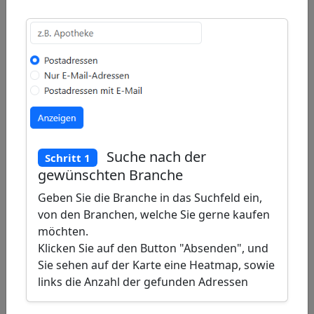
Draw
a
Draw
polygon
a
Draw
rectangle
a
Edit
circle
layers
Delete
layers
Suche nach der
Schritt 1
gewünschten Branche
Geben Sie die Branche in das Suchfeld ein,
von den Branchen, welche Sie gerne kaufen
möchten.
Klicken Sie auf den Button "Absenden", und
Sie sehen auf der Karte eine Heatmap, sowie
links die Anzahl der gefunden Adressen