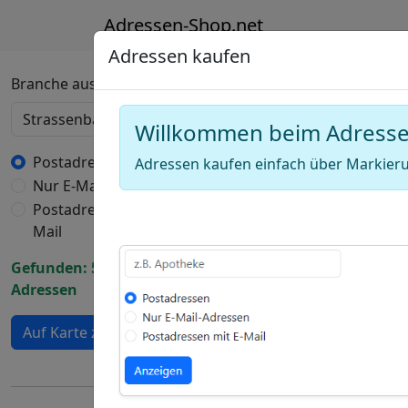
Adressen-Shop.net
Adressen kaufen
Deutschland Kart
Branche auswählen
Willkommen beim Adress
+
−
Postadressen
Adressen kaufen einfach über Markieru
Nur E-Mail-Adressen
Draw
Postadressen mit E-
a
Draw
Mail
polygon
a
Draw
Gefunden: 5227
rectangle
a
Adressen
Edit
circle
layers
Delete
Auf Karte zeigen
layers