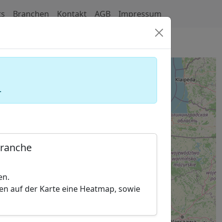
ts
Branchen
Kontakt
AGB
Impressum
ehmen (Tiefbauunternehmen)
.
Branche
en.
hen auf der Karte eine Heatmap, sowie