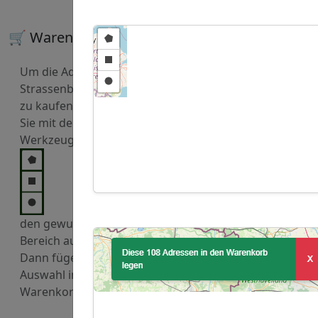
🛒 Warenkorb
Um die Adressen von
Strassenbauunternehmen
zu kaufen, markieren
Sie mit den
Werkzeugen
den gewuenschten
Bereich auf der Karte.
Dann fügen Sie diese
Auswahl in den
Warenkorb hinzu.