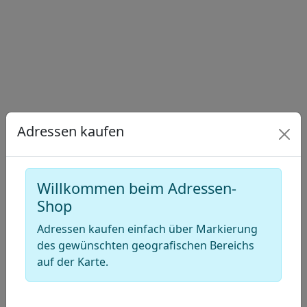
Draw
a
Draw
polygon
a
Draw
rectangle
a
Edit
circle
layers
Delete
layers
Adressen kaufen
Willkommen beim Adressen-
Shop
Adressen kaufen einfach über Markierung
des gewünschten geografischen Bereichs
auf der Karte.