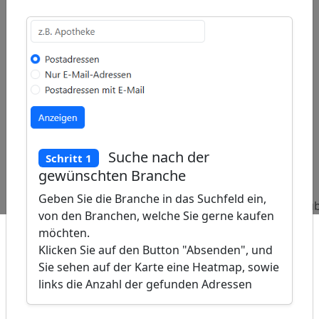
ap
�
Suche nach der
Schritt 1
/
gewünschten Branche
Beliebte
Adressen
Adressen
Adressen
Geben Sie die Branche in das Suchfeld ein,
Abfragen:
Pferdezüchter
Edvberater
Fahrzeugzu
von den Branchen, welche Sie gerne kaufen
möchten.
Klicken Sie auf den Button "Absenden", und
Sie sehen auf der Karte eine Heatmap, sowie
links die Anzahl der gefunden Adressen