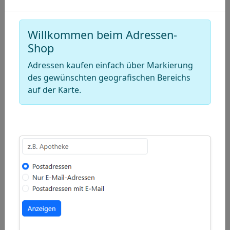
Draw
a
Draw
polygon
a
Draw
Willkommen beim Adressen-
Shop
rectangle
a
Edit
circle
Adressen kaufen einfach über Markierung
layers
Delete
des gewünschten geografischen Bereichs
layers
auf der Karte.