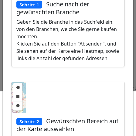
Suche nach der
Schritt 1
gewünschten Branche
Geben Sie die Branche in das Suchfeld ein,
von den Branchen, welche Sie gerne kaufen
möchten.
Klicken Sie auf den Button "Absenden", und
Sie sehen auf der Karte eine Heatmap, sowie
links die Anzahl der gefunden Adressen
ap
�
/
Beliebte
Adressen
Adressen
Abfragen:
Ernährungsberater
Behindertentranspor
Gewünschten Bereich auf
Schritt 2
der Karte auswählen