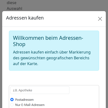
diese
Auswahl
in
Adressen kaufen
den
Warenkorb
hinzu.
Willkommen beim Adressen-
Deutschland
Shop
Karte
Adressen kaufen einfach über Markierung
für
des gewünschten geografischen Bereichs
Adressen
auf der Karte.
von
Drehereien
(Zerspanungstechnik)
+
−