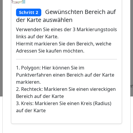
Gewünschten Bereich auf
Schritt 2
der Karte auswählen
Verwenden Sie eines der 3 Markierungstools
links auf der Karte.
Hiermit markieren Sie den Bereich, welche
Adressen Sie kaufen möchten.
eaflet
|
©
nStreetMap
ributors, �
1. Polygon: Hier können Sie im
Basis-DE /
 2024
Punktverfahren einen Bereich auf der Karte
Beliebte
Adressen
Adressen
Adressen
markieren.
Abfragen:
Synagogen
Personalberater
Interniste
2. Rechteck: Markieren Sie einen viereckigen
Bereich auf der Karte
3. Kreis: Markieren Sie einen Kreis (Radius)
auf der Karte