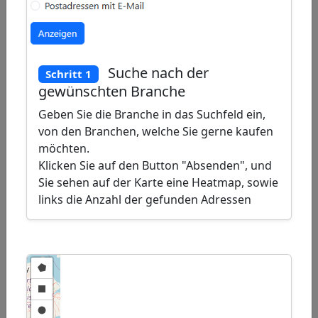
Draw
a
Draw
polygon
a
Draw
rectangle
a
Suche nach der
Schritt 1
Edit
circle
gewünschten Branche
layers
Delete
Geben Sie die Branche in das Suchfeld ein,
layers
von den Branchen, welche Sie gerne kaufen
möchten.
Klicken Sie auf den Button "Absenden", und
Sie sehen auf der Karte eine Heatmap, sowie
links die Anzahl der gefunden Adressen