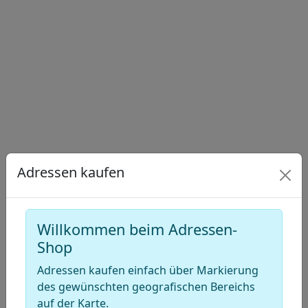
Draw
a
Draw
polygon
a
Draw
rectangle
a
Edit
circle
layers
Delete
layers
Adressen kaufen
Willkommen beim Adressen-
Shop
Adressen kaufen einfach über Markierung
des gewünschten geografischen Bereichs
auf der Karte.