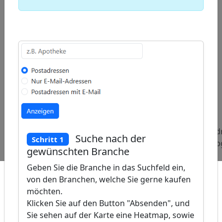
ap
�
/
Beliebte
Adressen
Adressen
Ad
Suche nach der
Schritt 1
Abfragen:
Industrievertretungen
Spielwaren-
Ab
gewünschten Branche
Einzelhandel
Geben Sie die Branche in das Suchfeld ein,
von den Branchen, welche Sie gerne kaufen
möchten.
Klicken Sie auf den Button "Absenden", und
Sie sehen auf der Karte eine Heatmap, sowie