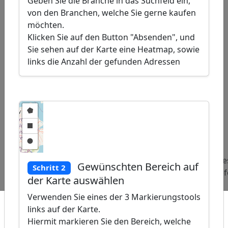
Geben Sie die Branche in das Suchfeld ein,
von den Branchen, welche Sie gerne kaufen
möchten.
Klicken Sie auf den Button "Absenden", und
Sie sehen auf der Karte eine Heatmap, sowie
links die Anzahl der gefunden Adressen
ap
�
/
Beliebte
Adressen
Adressen
Adre
Gewünschten Bereich auf
Schritt 2
Abfragen:
Windparks
Kontaktlinsenanbieter
Tele
der Karte auswählen
Verwenden Sie eines der 3 Markierungstools
links auf der Karte.
Hiermit markieren Sie den Bereich, welche