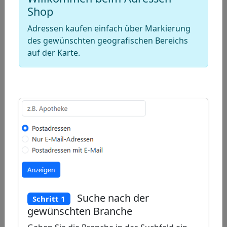
−
Shop
Draw
Adressen kaufen einfach über Markierung
des gewünschten geografischen Bereichs
a
Draw
auf der Karte.
polygon
a
Draw
rectangle
a
Edit
circle
layers
Delete
layers
Suche nach der
Schritt 1
gewünschten Branche