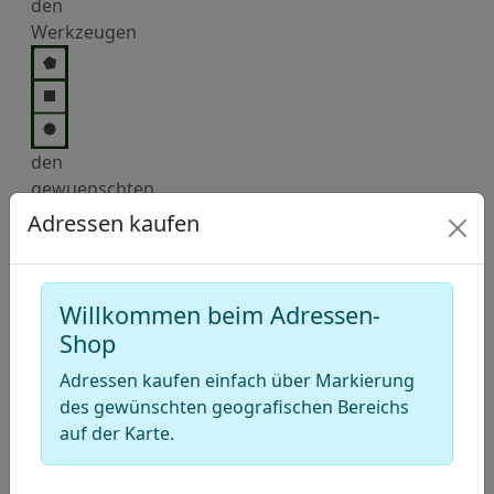
den
Werkzeugen
den
gewuenschten
Bereich
Adressen kaufen
auf der
Karte.
Dann
Willkommen beim Adressen-
fügen Sie
Shop
diese
Auswahl
Adressen kaufen einfach über Markierung
in den
des gewünschten geografischen Bereichs
Warenkorb
auf der Karte.
hinzu.