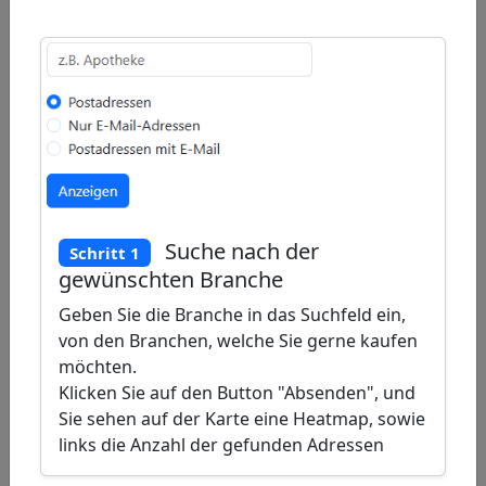
Deutschland
Karte für
Adressen
von
Musikproduzenten
(Musikproduzenten)
+
−
Suche nach der
Schritt 1
gewünschten Branche
Draw
a
Draw
Geben Sie die Branche in das Suchfeld ein,
von den Branchen, welche Sie gerne kaufen
polygon
a
Draw
möchten.
rectangle
a
Klicken Sie auf den Button "Absenden", und
Edit
circle
Sie sehen auf der Karte eine Heatmap, sowie
layers
Delete
links die Anzahl der gefunden Adressen
layers