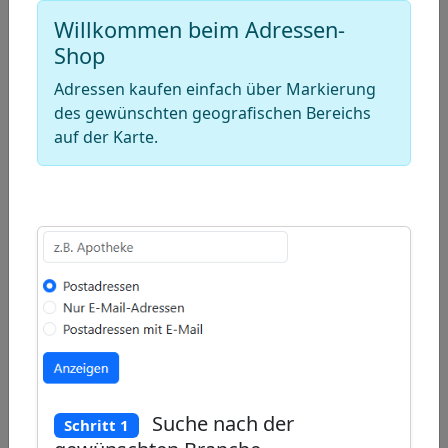
Draw
Willkommen beim Adressen-
a
Draw
Shop
polygon
a
Draw
Adressen kaufen einfach über Markierung
rectangle
a
Edit
des gewünschten geografischen Bereichs
circle
auf der Karte.
layers
Delete
layers
Suche nach der
Schritt 1