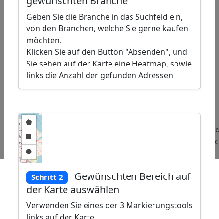
gewünschten Branche
Geben Sie die Branche in das Suchfeld ein,
von den Branchen, welche Sie gerne kaufen
möchten.
Klicken Sie auf den Button "Absenden", und
Sie sehen auf der Karte eine Heatmap, sowie
links die Anzahl der gefunden Adressen
ap
�
/
Beliebte
Adressen
Adressen
Ad
Abfragen:
Physiotherapiezentren
Reiki-
Sc
Therapeuten
Gewünschten Bereich auf
Schritt 2
der Karte auswählen
Verwenden Sie eines der 3 Markierungstools
links auf der Karte.