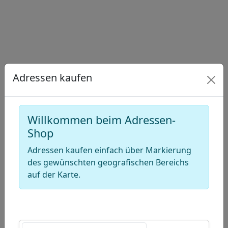
Draw
a
Draw
polygon
a
Draw
rectangle
a
Edit
circle
layers
Delete
Adressen kaufen
layers
Willkommen beim Adressen-
Shop
Adressen kaufen einfach über Markierung
des gewünschten geografischen Bereichs
auf der Karte.