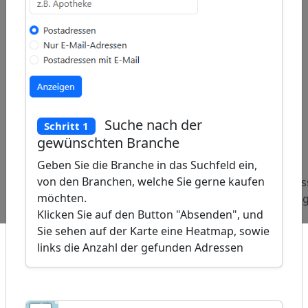
Suche nach der
Schritt 1
ap
gewünschten Branche
�
/
Geben Sie die Branche in das Suchfeld ein,
von den Branchen, welche Sie gerne kaufen
Beliebte
Adressen
Adressen
Adres
möchten.
Abfragen:
Edvberater
Metallverarbeitungs-
Weing
Klicken Sie auf den Button "Absenden", und
Unternehmen
Sie sehen auf der Karte eine Heatmap, sowie
links die Anzahl der gefunden Adressen