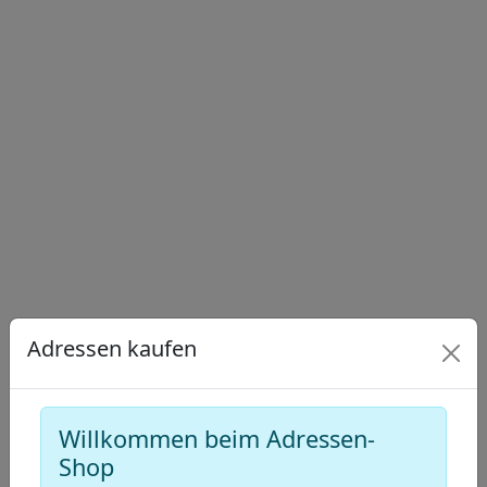
+
−
Draw
a
Draw
polygon
a
Draw
rectangle
a
Edit
circle
layers
Delete
layers
Adressen kaufen
Willkommen beim Adressen-
Shop