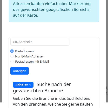
Adressen kaufen einfach über Markierung
des gewünschten geografischen Bereichs
auf der Karte.
ap
�
/
Suche nach der
Schritt 1
Beliebte
Adressen
Adressen
A
gewünschten Branche
Abfragen:
Sportwarenhersteller
Ärzte für
A
Geben Sie die Branche in das Suchfeld ein,
Arbeitsmedizin
von den Branchen, welche Sie gerne kaufen