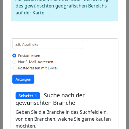
Draw
des gewünschten geografischen Bereichs
a
Draw
auf der Karte.
polygon
a
Draw
rectangle
a
Edit
circle
layers
Delete
layers
Suche nach der
Schritt 1
gewünschten Branche
Geben Sie die Branche in das Suchfeld ein,
von den Branchen, welche Sie gerne kaufen
möchten.