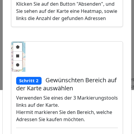
Klicken Sie auf den Button "Absenden", und
Sie sehen auf der Karte eine Heatmap, sowie
links die Anzahl der gefunden Adressen
ap
�
/
Beliebte
Adressen
Adressen
Adres
Gewünschten Bereich auf
Schritt 2
Abfragen:
Tiefbauunternehmer
Sparkassen
Gros
der Karte auswählen
Verwenden Sie eines der 3 Markierungstools
links auf der Karte.
Hiermit markieren Sie den Bereich, welche
Adressen Sie kaufen möchten.