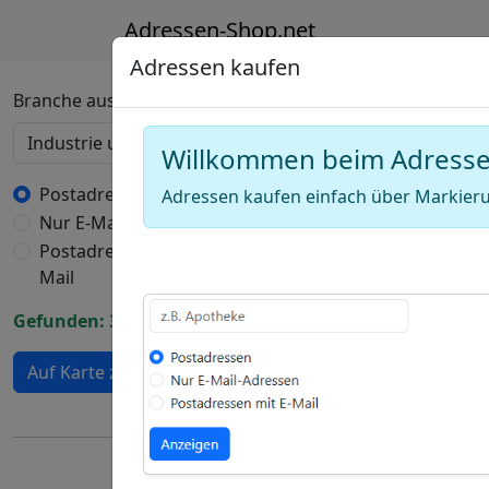
Adressen-Shop.net
Adressen kaufen
Deutschland Karte
Branche auswählen
Willkommen beim Adress
+
−
Postadressen
Adressen kaufen einfach über Markieru
Nur E-Mail-Adressen
Draw
Postadressen mit E-
a
Draw
Mail
polygon
a
Draw
Gefunden: 399 Adressen
rectangle
a
Edit
circle
Auf Karte zeigen
layers
Delete
layers