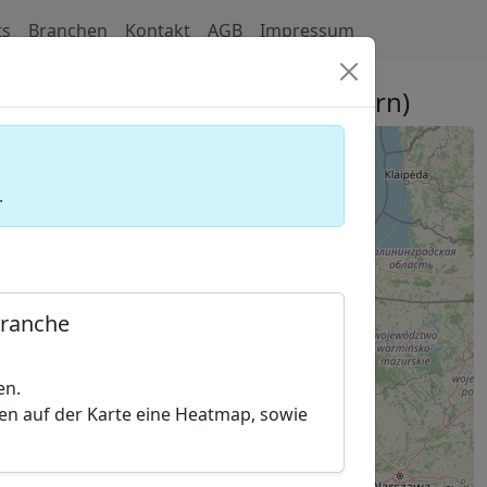
ts
Branchen
Kontakt
AGB
Impressum
elskammern (Wirtschaftskammern)
.
Branche
en.
hen auf der Karte eine Heatmap, sowie