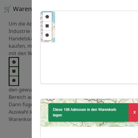
🛒 Warenkorb
Um die Adressen von
Industrie und
Handelskammern zu
kaufen, markieren Sie
mit den Werkzeugen
den gewuenschten
Bereich auf der Karte.
Dann fügen Sie diese
Auswahl in den
Warenkorb hinzu.