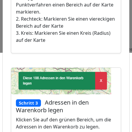
Punktverfahren einen Bereich auf der Karte
markieren.
Leaflet
|
©
2. Rechteck: Markieren Sie einen viereckigen
OpenStreetMap
Bereich auf der Karte
contributors, �
GeoBasis-DE /
3. Kreis: Markieren Sie einen Kreis (Radius)
BKG 2024
auf der Karte
Beliebte
Adressen
Adressen
Adressen
Abfragen:
Ingenieure
Hochzeitsplaner
Forstämte
Adressen in den
Schritt 3
Warenkorb legen
Klicken Sie auf den grünen Bereich, um die
Adressen in den Warenkorb zu legen.