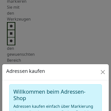
markieren
Sie mit
den
Werkzeugen
den
gewuenschten
Bereich
auf der
Adressen kaufen
Karte.
Dann
fügen
Sie
Willkommen beim Adressen-
diese
Shop
Auswahl
Adressen kaufen einfach über Markierung
in den