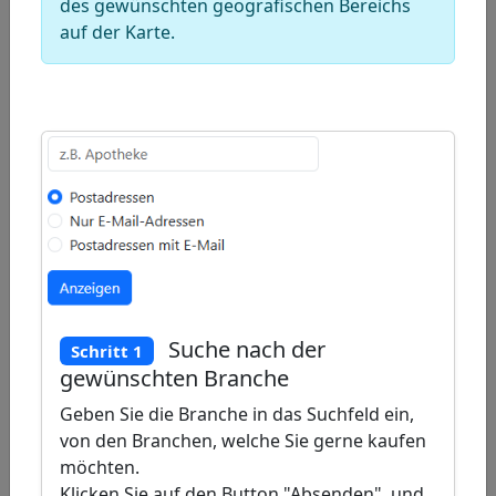
des gewünschten geografischen Bereichs
Warenkorb
auf der Karte.
hinzu.
Deutschland
Karte für
Adressen
von
Bergbahnen
(Seilbahnen)
+
−
Suche nach der
Schritt 1
Draw
gewünschten Branche
a
Draw
Geben Sie die Branche in das Suchfeld ein,
polygon
a
Draw
von den Branchen, welche Sie gerne kaufen
rectangle
a
möchten.
Edit
Klicken Sie auf den Button "Absenden", und
circle