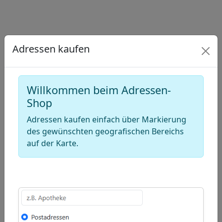
Draw
a
Draw
polygon
a
Draw
rectangle
a
Adressen kaufen
Edit
circle
layers
Delete
layers
Willkommen beim Adressen-
Shop
Adressen kaufen einfach über Markierung
des gewünschten geografischen Bereichs
auf der Karte.