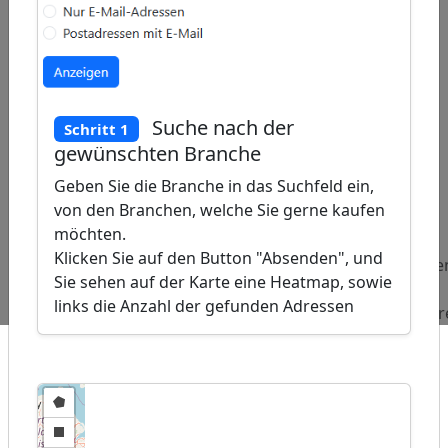
Suche nach der
Schritt 1
gewünschten Branche
Geben Sie die Branche in das Suchfeld ein,
ap
von den Branchen, welche Sie gerne kaufen
�
/
möchten.
Klicken Sie auf den Button "Absenden", und
Beliebte
Adressen
Adressen
Adresse
Sie sehen auf der Karte eine Heatmap, sowie
Abfragen:
Medizinausrüster
Ferienparks
Seo-
links die Anzahl der gefunden Adressen
Agentur