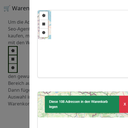
🛒 Warenkorb
Um die Adressen von
Seo-Agenturen zu
kaufen, markieren Sie
mit den Werkzeugen
den gewuenschten
Bereich auf der Karte.
Dann fügen Sie diese
Auswahl in den
Warenkorb hinzu.