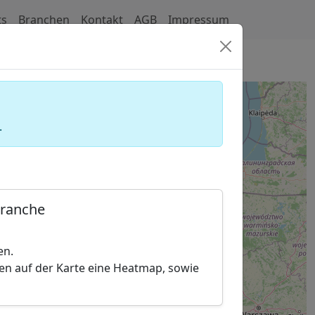
ts
Branchen
Kontakt
AGB
Impressum
hmaschinenoptimierer)
.
Branche
en.
hen auf der Karte eine Heatmap, sowie