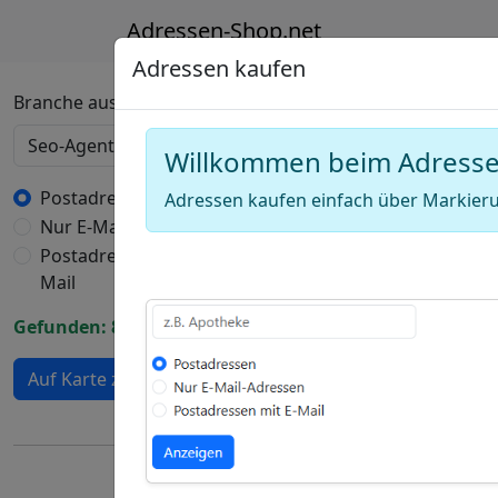
Adressen-Shop.net
Adressen kaufen
Deutschland Karte
Branche auswählen
Willkommen beim Adress
+
−
Postadressen
Adressen kaufen einfach über Markieru
Nur E-Mail-Adressen
Draw
Postadressen mit E-
a
Draw
Mail
polygon
a
Draw
Gefunden: 898 Adressen
rectangle
a
Edit
circle
Auf Karte zeigen
layers
Delete
layers