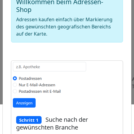
Willkommen beim Adressen-
Shop
Adressen kaufen einfach über Markierung
des gewünschten geografischen Bereichs
auf der Karte.
ap
�
/
Beliebte
Adressen
Adressen
Abfragen:
Universitätskliniken
Schornsteinfeger
und
Kaminkehrer
Suche nach der
Schritt 1
gewünschten Branche