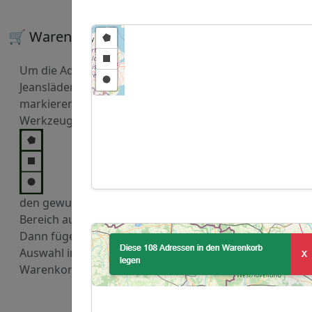
🛒 Warenkorb
Um die Adressen von
Jeansläden zu kaufen,
markieren Sie mit den
Werkzeugen
den gewuenschten
Bereich auf der Karte.
Dann fügen Sie diese
Auswahl in den
Warenkorb hinzu.