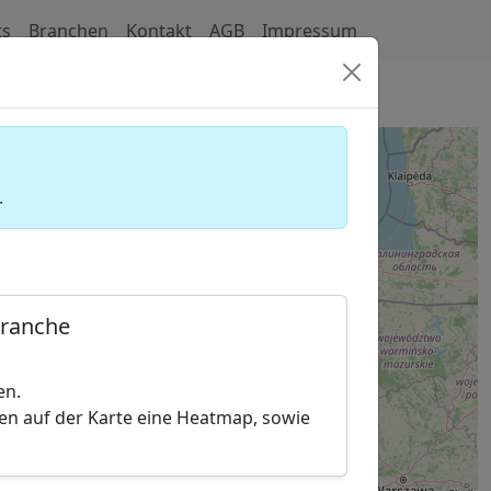
ts
Branchen
Kontakt
AGB
Impressum
chäfte)
.
Branche
en.
hen auf der Karte eine Heatmap, sowie