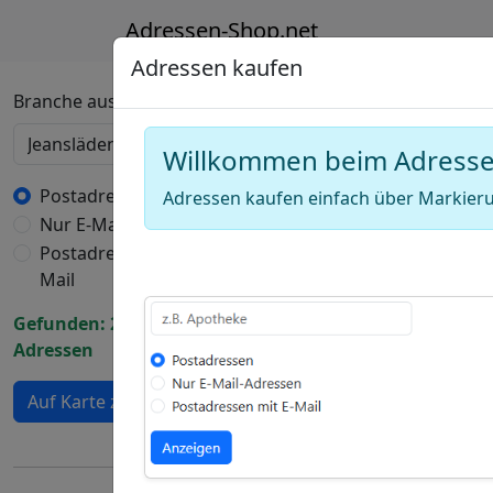
Adressen-Shop.net
Adressen kaufen
Deutschland Karte
Branche auswählen
Willkommen beim Adress
+
−
Postadressen
Adressen kaufen einfach über Markieru
Nur E-Mail-Adressen
Draw
Postadressen mit E-
a
Draw
Mail
polygon
a
Draw
Gefunden: 2405
rectangle
a
Adressen
Edit
circle
layers
Delete
Auf Karte zeigen
layers