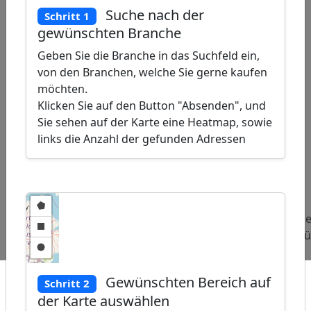
Suche nach der
Schritt 1
gewünschten Branche
Geben Sie die Branche in das Suchfeld ein,
von den Branchen, welche Sie gerne kaufen
möchten.
Klicken Sie auf den Button "Absenden", und
Sie sehen auf der Karte eine Heatmap, sowie
links die Anzahl der gefunden Adressen
ap
�
/
Beliebte
Adressen
Adressen
Adress
Abfragen:
Druckereien
Geschäftszentren
Reisebü
Gewünschten Bereich auf
Schritt 2
der Karte auswählen