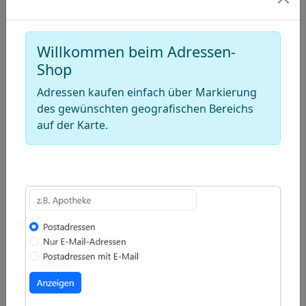
−
Draw
Willkommen beim Adressen-
a
Draw
Shop
polygon
a
Draw
Adressen kaufen einfach über Markierung
rectangle
a
Edit
des gewünschten geografischen Bereichs
circle
auf der Karte.
layers
Delete
layers