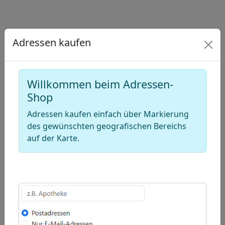
Draw
a
Draw
polygon
a
Draw
Adressen kaufen
rectangle
a
Edit
circle
layers
Delete
Willkommen beim Adressen-
layers
Shop
Adressen kaufen einfach über Markierung
des gewünschten geografischen Bereichs
auf der Karte.