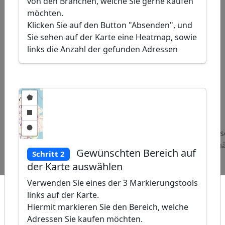
von den Branchen, welche Sie gerne kaufen
möchten.
Klicken Sie auf den Button "Absenden", und
Sie sehen auf der Karte eine Heatmap, sowie
links die Anzahl der gefunden Adressen
ap
�
/
Beliebte
Adressen
Adressen
Adress
Abfragen:
Messerläden
Meditationslehrer
Stahlh
Gewünschten Bereich auf
Schritt 2
und
der Karte auswählen
Hersteller
Verwenden Sie eines der 3 Markierungstools
links auf der Karte.
Hiermit markieren Sie den Bereich, welche
Adressen Sie kaufen möchten.