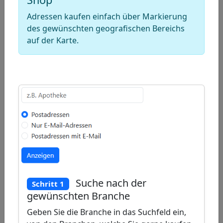
Draw
a
Draw
Adressen kaufen einfach über Markierung
des gewünschten geografischen Bereichs
polygon
a
Draw
auf der Karte.
rectangle
a
Edit
circle
layers
Delete
layers
Suche nach der
Schritt 1
gewünschten Branche
Geben Sie die Branche in das Suchfeld ein,