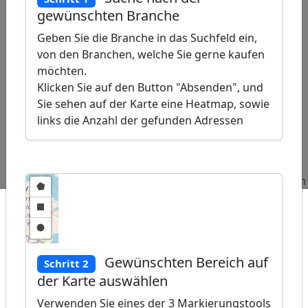
gewünschten Branche
Geben Sie die Branche in das Suchfeld ein,
von den Branchen, welche Sie gerne kaufen
möchten.
Klicken Sie auf den Button "Absenden", und
Sie sehen auf der Karte eine Heatmap, sowie
ap
links die Anzahl der gefunden Adressen
�
/
Beliebte
Adressen
Adressen
Adressen
Abfragen:
Parkhäuser
Uhrengeschäft
Stickereien
Gewünschten Bereich auf
Schritt 2
der Karte auswählen
Verwenden Sie eines der 3 Markierungstools