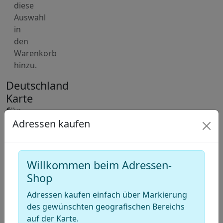
diese
Auswahl
in
den
Warenkorb
hinzu.
Deutschland
Karte
für
Adressen
Adressen kaufen
von
Geburtsvorbereitungskurse
Willkommen beim Adressen-
+
Shop
−
Adressen kaufen einfach über Markierung
des gewünschten geografischen Bereichs
Draw
auf der Karte.