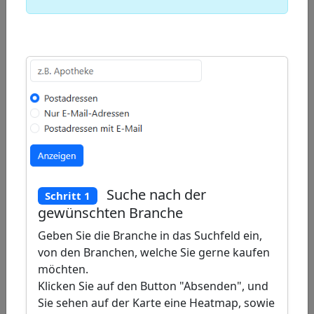
a
Draw
polygon
a
Draw
rectangle
a
Edit
circle
layers
Delete
layers
Suche nach der
Schritt 1
gewünschten Branche
Geben Sie die Branche in das Suchfeld ein,
von den Branchen, welche Sie gerne kaufen
möchten.
Klicken Sie auf den Button "Absenden", und
Sie sehen auf der Karte eine Heatmap, sowie