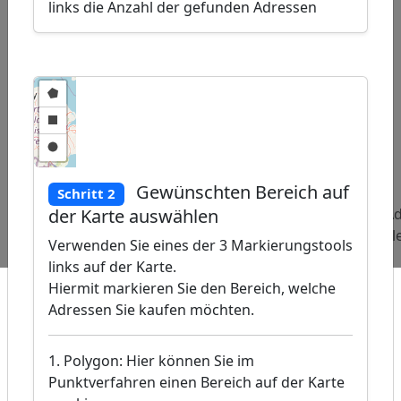
links die Anzahl der gefunden Adressen
ap
�
/
Gewünschten Bereich auf
Schritt 2
der Karte auswählen
Beliebte
Adressen
Adressen
Ad
Abfragen:
Änderungsschneiderei
Medizinische
Fl
Verwenden Sie eines der 3 Markierungstools
Labore
links auf der Karte.
Hiermit markieren Sie den Bereich, welche
Adressen Sie kaufen möchten.
1. Polygon: Hier können Sie im
Punktverfahren einen Bereich auf der Karte