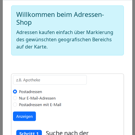
a
Draw
polygon
a
Draw
Willkommen beim Adressen-
rectangle
a
Shop
Edit
circle
Adressen kaufen einfach über Markierung
layers
Delete
des gewünschten geografischen Bereichs
layers
auf der Karte.
Suche nach der
Schritt 1