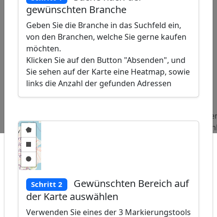
gewünschten Branche
Geben Sie die Branche in das Suchfeld ein,
von den Branchen, welche Sie gerne kaufen
möchten.
Klicken Sie auf den Button "Absenden", und
Sie sehen auf der Karte eine Heatmap, sowie
links die Anzahl der gefunden Adressen
ap
�
/
Beliebte
Adressen
Adressen
Adresse
Abfragen:
Webdesigner
Schuhgeschäfte
Kranken
Gewünschten Bereich auf
Schritt 2
der Karte auswählen
Verwenden Sie eines der 3 Markierungstools