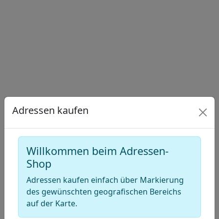
Draw
a
Draw
polygon
a
Draw
rectangle
a
Edit
circle
layers
Delete
layers
Adressen kaufen
Willkommen beim Adressen-
Shop
Adressen kaufen einfach über Markierung
des gewünschten geografischen Bereichs
auf der Karte.