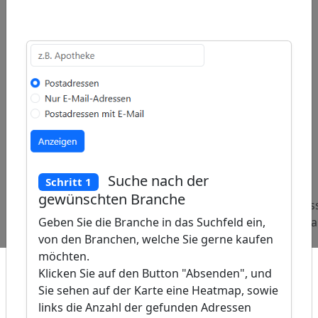
ap
�
Suche nach der
/
Schritt 1
gewünschten Branche
Beliebte
Adressen
Adressen
Adres
Abfragen:
Bodenleger
Familienberatungen
Gebra
Geben Sie die Branche in das Suchfeld ein,
von den Branchen, welche Sie gerne kaufen
möchten.
Klicken Sie auf den Button "Absenden", und
Sie sehen auf der Karte eine Heatmap, sowie
links die Anzahl der gefunden Adressen