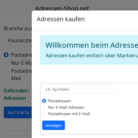
Adressen-Shop.net
Adressen kaufen
Deutschland Karte
Branche auswählen
Willkommen beim Adress
+
−
Postadressen
Adressen kaufen einfach über Markieru
Nur E-Mail-Adressen
Draw
Postadressen mit E-
a
Draw
Mail
polygon
a
Draw
Gefunden: 19098
rectangle
a
Adressen
Edit
circle
layers
Delete
Auf Karte zeigen
layers