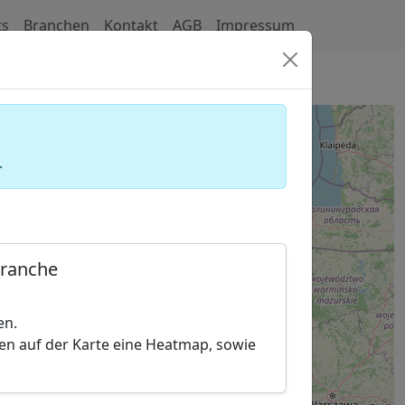
ts
Branchen
Kontakt
AGB
Impressum
mediziner)
.
Branche
en.
hen auf der Karte eine Heatmap, sowie