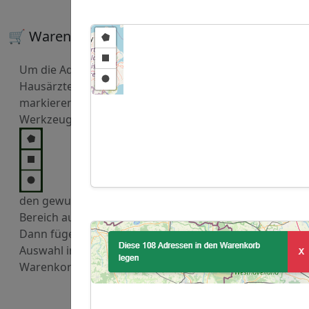
🛒 Warenkorb
Um die Adressen von
Hausärzte zu kaufen,
markieren Sie mit den
Werkzeugen
den gewuenschten
Bereich auf der Karte.
Dann fügen Sie diese
Auswahl in den
Warenkorb hinzu.