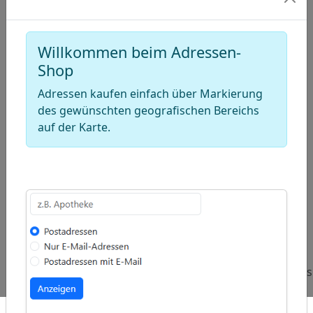
Willkommen beim Adressen-
Shop
Adressen kaufen einfach über Markierung
des gewünschten geografischen Bereichs
auf der Karte.
ap
�
/
Beliebte
Adressen
Adressen
Adressen
Abfragen:
Installateure
Rasenmäher
Abdichtung
Händler