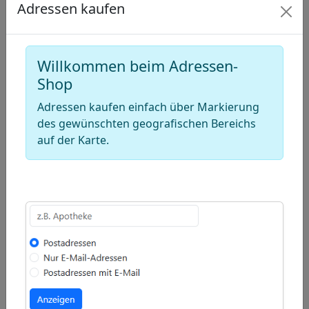
−
Adressen kaufen
Draw
a
Draw
Willkommen beim Adressen-
polygon
a
Draw
Shop
rectangle
a
Adressen kaufen einfach über Markierung
Edit
circle
des gewünschten geografischen Bereichs
layers
Delete
auf der Karte.
layers