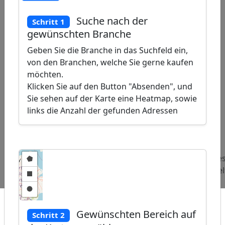
Suche nach der
Schritt 1
gewünschten Branche
Geben Sie die Branche in das Suchfeld ein,
von den Branchen, welche Sie gerne kaufen
möchten.
Klicken Sie auf den Button "Absenden", und
Sie sehen auf der Karte eine Heatmap, sowie
links die Anzahl der gefunden Adressen
ap
�
/
Beliebte
Adressen
Adressen
Adre
Abfragen:
Chinesisches
Psychotherapeuten
Hotel
Restaurant
Gewünschten Bereich auf
Schritt 2