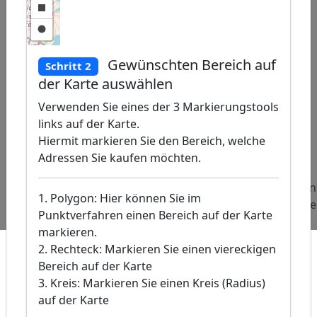
Gewünschten Bereich auf
Schritt 2
der Karte auswählen
Verwenden Sie eines der 3 Markierungstools
links auf der Karte.
et
|
©
Hiermit markieren Sie den Bereich, welche
reetMap
utors, �
Adressen Sie kaufen möchten.
is-DE /
024
Beliebte
Adressen
Adressen
Adressen
1. Polygon: Hier können Sie im
Abfragen:
Kindertagesstätten
Autoteile
Skischule
Punktverfahren einen Bereich auf der Karte
Händler
markieren.
2. Rechteck: Markieren Sie einen viereckigen
Bereich auf der Karte
3. Kreis: Markieren Sie einen Kreis (Radius)
auf der Karte