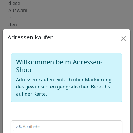
diese
Auswahl
in
den
Warenkorb
Adressen kaufen
hinzu.
Deutschland
Karte
Willkommen beim Adressen-
für
Shop
Adressen
Adressen kaufen einfach über Markierung
von
des gewünschten geografischen Bereichs
Recyclinghöfe
auf der Karte.
(Wertstoffhof)
+
−