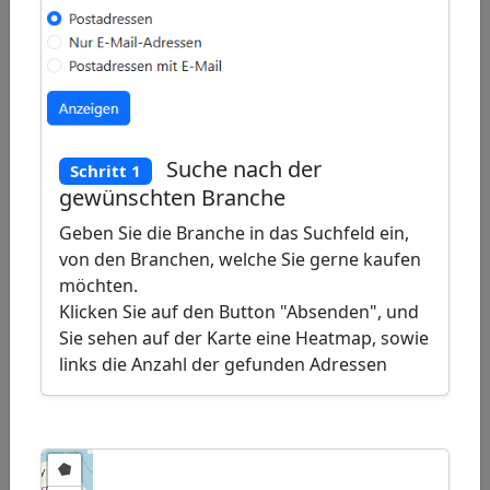
Draw
a
Draw
polygon
a
Draw
rectangle
a
Edit
circle
layers
Delete
Suche nach der
Schritt 1
layers
gewünschten Branche
Geben Sie die Branche in das Suchfeld ein,
von den Branchen, welche Sie gerne kaufen
möchten.
Klicken Sie auf den Button "Absenden", und
Sie sehen auf der Karte eine Heatmap, sowie
links die Anzahl der gefunden Adressen