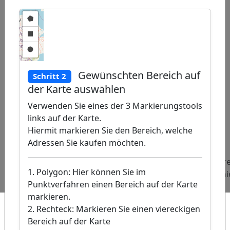
Gewünschten Bereich auf
Schritt 2
der Karte auswählen
Verwenden Sie eines der 3 Markierungstools
links auf der Karte.
et
|
©
reetMap
Hiermit markieren Sie den Bereich, welche
tors, �
Adressen Sie kaufen möchten.
s-DE /
24
Beliebte
Adressen
Adressen
Adressen
Adr
1. Polygon: Hier können Sie im
Abfragen:
Feinkost
Life
Jagdvereine
Schi
Punktverfahren einen Bereich auf der Karte
Läden
Coaches
markieren.
2. Rechteck: Markieren Sie einen viereckigen
Bereich auf der Karte