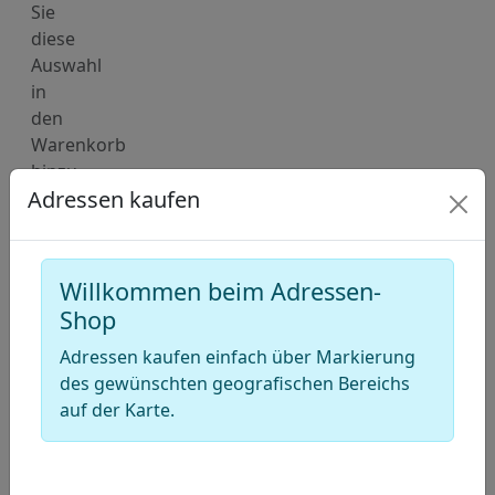
Sie
diese
Auswahl
in
den
Warenkorb
hinzu.
Adressen kaufen
Deutschland
Karte
für
Willkommen beim Adressen-
Adressen
Shop
von
Krankenversicherungs-
Adressen kaufen einfach über Markierung
des gewünschten geografischen Bereichs
Agenturen
auf der Karte.
(Versicherungsmakler)
+