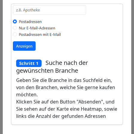
−
Draw
a
Draw
polygon
a
Draw
rectangle
a
Edit
circle
layers
Delete
Suche nach der
Schritt 1
layers
gewünschten Branche
Geben Sie die Branche in das Suchfeld ein,
von den Branchen, welche Sie gerne kaufen
möchten.
Klicken Sie auf den Button "Absenden", und
Sie sehen auf der Karte eine Heatmap, sowie
links die Anzahl der gefunden Adressen