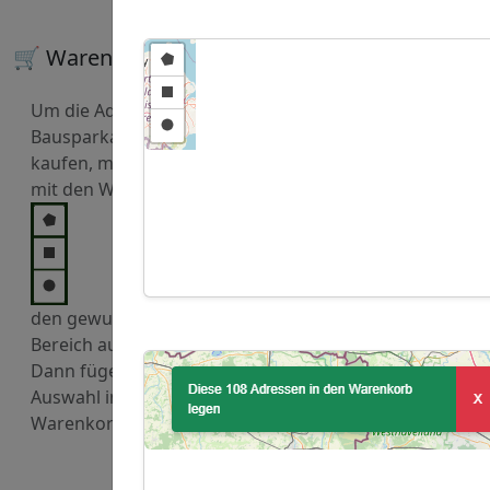
🛒 Warenkorb
Um die Adressen von
Bausparkassen zu
kaufen, markieren Sie
mit den Werkzeugen
den gewuenschten
Bereich auf der Karte.
Dann fügen Sie diese
Auswahl in den
Warenkorb hinzu.