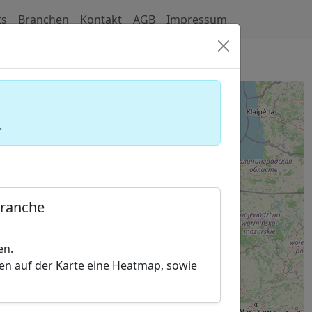
ts
Branchen
Kontakt
AGB
Impressum
sparkassen)
.
Branche
en.
hen auf der Karte eine Heatmap, sowie