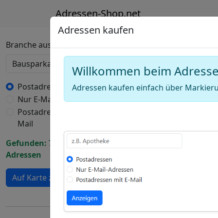
Adressen-Shop.net
Adressen kaufen
Deutschland Karte
Branche auswählen
Willkommen beim Adress
+
−
Postadressen
Adressen kaufen einfach über Markieru
Nur E-Mail-Adressen
Draw
Postadressen mit E-
a
Draw
Mail
polygon
a
Draw
Gefunden: 7270
rectangle
a
Adressen
Edit
circle
layers
Delete
Auf Karte zeigen
layers