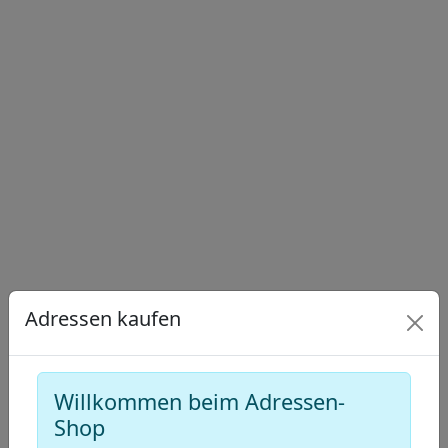
Draw
a
Draw
polygon
a
Draw
rectangle
a
Edit
circle
layers
Delete
layers
Adressen kaufen
Willkommen beim Adressen-
Shop