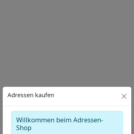
−
Draw
a
Draw
polygon
a
Draw
rectangle
a
Edit
circle
layers
Delete
layers
Adressen kaufen
Willkommen beim Adressen-
Shop