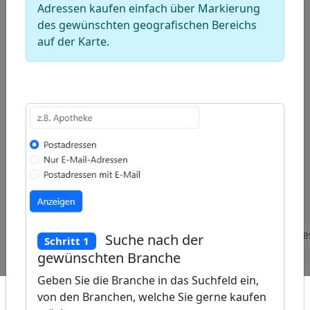
Adressen kaufen einfach über Markierung
des gewünschten geografischen Bereichs
auf der Karte.
ap
�
/
Beliebte
Adressen
Adressen
Adressen
Abfragen:
Online-
Chinesisches
Investmentges
Suche nach der
Schritt 1
Marketing-
Restaurant
gewünschten Branche
Agenturen
Geben Sie die Branche in das Suchfeld ein,
von den Branchen, welche Sie gerne kaufen