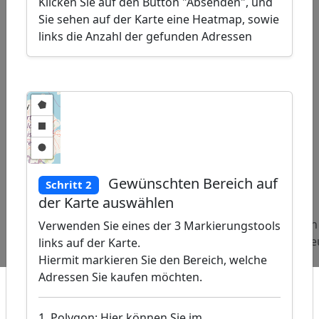
Klicken Sie auf den Button "Absenden", und
Sie sehen auf der Karte eine Heatmap, sowie
links die Anzahl der gefunden Adressen
ap
Gewünschten Bereich auf
Schritt 2
�
/
der Karte auswählen
Beliebte
Adressen
Adressen
Adressen
Verwenden Sie eines der 3 Markierungstools
Abfragen:
Asia-
Teichanlagenbauer
Installat
links auf der Karte.
Shops
Hiermit markieren Sie den Bereich, welche
Adressen Sie kaufen möchten.
1. Polygon: Hier können Sie im