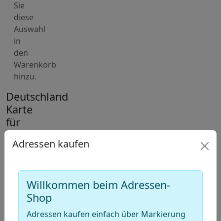
Sie
diese
Auswahl
in
den
Warenkorb
hinzu.
Deutschland
Karte
für
Adressen
Adressen kaufen
von
Landmaschinen-
Händler
Willkommen beim Adressen-
(Landtechnikhandel)
Shop
+
Adressen kaufen einfach über Markierung