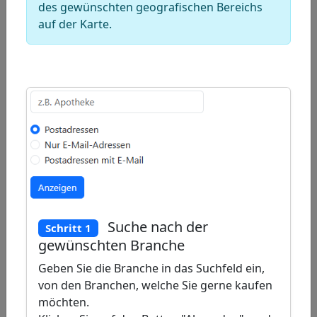
−
des gewünschten geografischen Bereichs
auf der Karte.
Draw
a
Draw
polygon
a
Draw
rectangle
a
Edit
circle
layers
Delete
layers
Suche nach der
Schritt 1
gewünschten Branche
Geben Sie die Branche in das Suchfeld ein,
von den Branchen, welche Sie gerne kaufen
möchten.