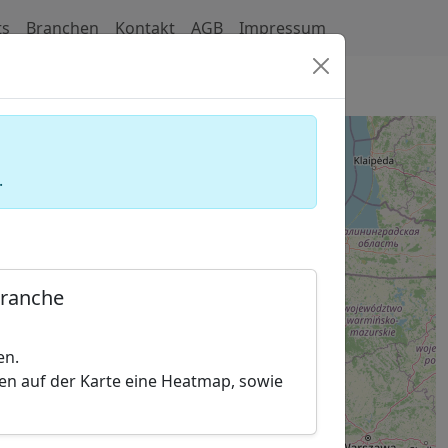
ts
Branchen
Kontakt
AGB
Impressum
.
Branche
en.
hen auf der Karte eine Heatmap, sowie