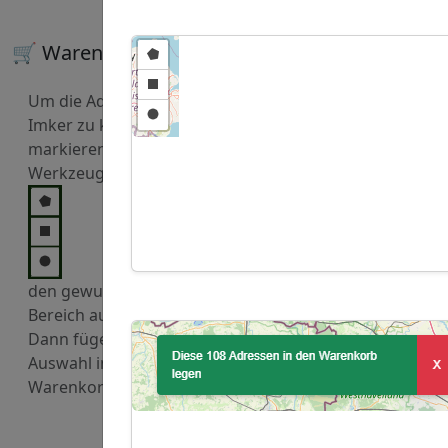
🛒 Warenkorb
Um die Adressen von
Imker zu kaufen,
markieren Sie mit den
Werkzeugen
den gewuenschten
Bereich auf der Karte.
Dann fügen Sie diese
Auswahl in den
Warenkorb hinzu.