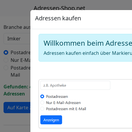
Adressen-Shop.net
Adressen kaufen
Deutschland Karte
Branche auswählen
Willkommen beim Adress
+
−
Postadressen
Adressen kaufen einfach über Markieru
Nur E-Mail-Adressen
Draw
Postadressen mit E-
a
Draw
Mail
polygon
a
Draw
Gefunden: 4029
rectangle
a
Adressen
Edit
circle
layers
Delete
Auf Karte zeigen
layers