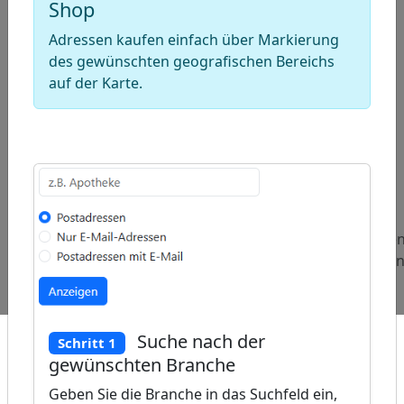
Shop
Adressen kaufen einfach über Markierung
des gewünschten geografischen Bereichs
auf der Karte.
ap
�
/
Beliebte
Adressen
Adressen
Adresse
Abfragen:
Krämerläden
Grafikdesigner
Hofläde
und
Nahversorger
Suche nach der
Schritt 1
gewünschten Branche
Geben Sie die Branche in das Suchfeld ein,