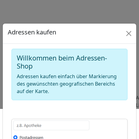
Adressen kaufen
Willkommen beim Adressen-
Shop
Adressen kaufen einfach über Markierung
ap
�
des gewünschten geografischen Bereichs
/
auf der Karte.
Beliebte
Adressen
Adressen
A
Abfragen:
Schuldnerberatungen
Eierlieferanten
L