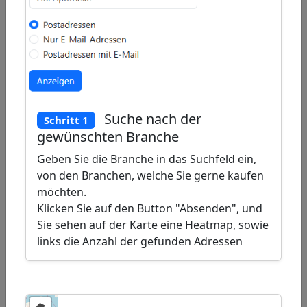
Draw
a
Draw
polygon
a
Draw
rectangle
a
Edit
circle
layers
Delete
layers
Suche nach der
Schritt 1
gewünschten Branche
Geben Sie die Branche in das Suchfeld ein,
von den Branchen, welche Sie gerne kaufen
möchten.
Klicken Sie auf den Button "Absenden", und
Sie sehen auf der Karte eine Heatmap, sowie
links die Anzahl der gefunden Adressen