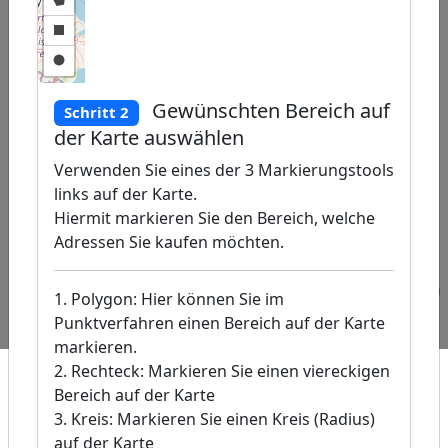
Gewünschten Bereich auf
Schritt 2
der Karte auswählen
Verwenden Sie eines der 3 Markierungstools
let
|
©
links auf der Karte.
reetMap
utors, �
Hiermit markieren Sie den Bereich, welche
is-DE /
Adressen Sie kaufen möchten.
024
Beliebte
Adressen
Adressen
Adressen
Abfragen:
Go-Kart
Software-
Hobbyläden
1. Polygon: Hier können Sie im
Bahnen
Programmierer
Punktverfahren einen Bereich auf der Karte
markieren.
2. Rechteck: Markieren Sie einen viereckigen
Bereich auf der Karte
3. Kreis: Markieren Sie einen Kreis (Radius)
auf der Karte