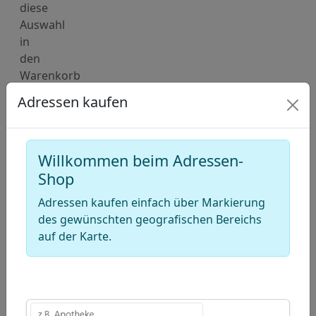
diese
Auswahl
in
den
Warenkorb
hinzu.
Adressen kaufen
Deutschland
Karte
für
Willkommen beim Adressen-
Adressen
Shop
von
Adressen kaufen einfach über Markierung
Tennisvereine
des gewünschten geografischen Bereichs
(Tennisclubs)
auf der Karte.
+
−