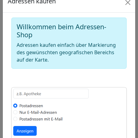
Adressen kaufen
Draw
a
Draw
polygon
a
Draw
Willkommen beim Adressen-
rectangle
a
Shop
Edit
circle
layers
Delete
Adressen kaufen einfach über Markierung
layers
des gewünschten geografischen Bereichs
auf der Karte.