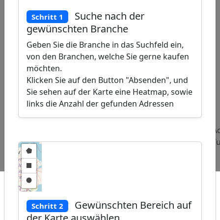
Suche nach der
Schritt 1
gewünschten Branche
Geben Sie die Branche in das Suchfeld ein,
von den Branchen, welche Sie gerne kaufen
möchten.
Klicken Sie auf den Button "Absenden", und
Sie sehen auf der Karte eine Heatmap, sowie
ap
links die Anzahl der gefunden Adressen
�
/
Beliebte
Adressen
Adressen
A
Abfragen:
Porzellangeschäfte
Fahrzeugfolierer
T
Gewünschten Bereich auf
Schritt 2
der Karte auswählen