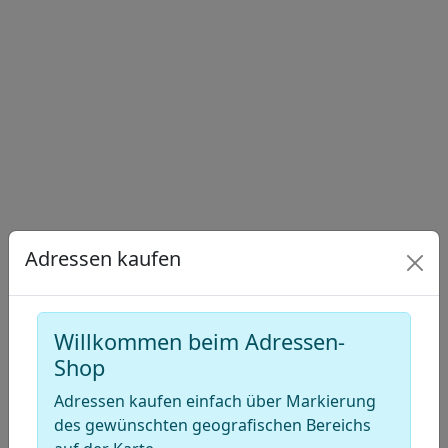
−
Draw
a
Draw
polygon
a
Draw
rectangle
a
Edit
circle
layers
Delete
layers
Adressen kaufen
Willkommen beim Adressen-
Shop
Adressen kaufen einfach über Markierung
des gewünschten geografischen Bereichs