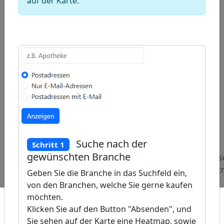
auf der Karte.
ap
�
/
Suche nach der
Schritt 1
gewünschten Branche
Beliebte
Adressen
Adress
Abfragen:
Wasserversorgungsunternehmen
Indust
Geben Sie die Branche in das Suchfeld ein,
von den Branchen, welche Sie gerne kaufen
möchten.
Klicken Sie auf den Button "Absenden", und
Sie sehen auf der Karte eine Heatmap, sowie