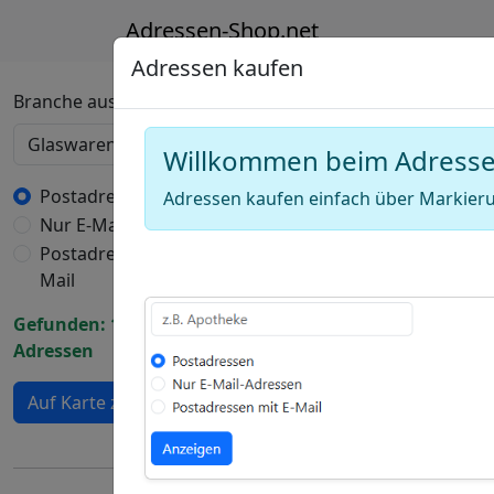
Adressen-Shop.net
Adressen kaufen
Deutschland Karte
Branche auswählen
Willkommen beim Adress
+
−
Postadressen
Adressen kaufen einfach über Markieru
Nur E-Mail-Adressen
Draw
Postadressen mit E-
a
Draw
Mail
polygon
a
Draw
Gefunden: 1232
rectangle
a
Adressen
Edit
circle
layers
Delete
Auf Karte zeigen
layers