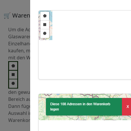
🛒 Warenkorb
Um die Adressen von
Glaswaren
Einzelhandel zu
kaufen, markieren Sie
mit den Werkzeugen
den gewuenschten
Bereich auf der Karte.
Dann fügen Sie diese
Auswahl in den
Warenkorb hinzu.