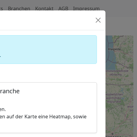
ts
Branchen
Kontakt
AGB
Impressum
del (Glaswarenhandel)
.
Branche
en.
hen auf der Karte eine Heatmap, sowie