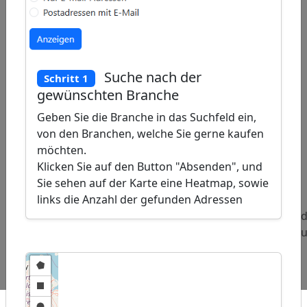
Suche nach der
Schritt 1
gewünschten Branche
Geben Sie die Branche in das Suchfeld ein,
von den Branchen, welche Sie gerne kaufen
möchten.
Klicken Sie auf den Button "Absenden", und
ap
�
Sie sehen auf der Karte eine Heatmap, sowie
/
links die Anzahl der gefunden Adressen
Beliebte
Adressen
Adressen
Ad
Abfragen:
Tourenveranstalter
Einkaufszentren
Au