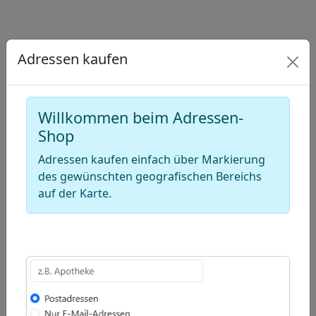
−
Draw
Adressen kaufen
a
Draw
polygon
a
Draw
rectangle
a
Edit
Willkommen beim Adressen-
circle
layers
Delete
Shop
layers
Adressen kaufen einfach über Markierung
des gewünschten geografischen Bereichs
auf der Karte.