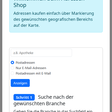
Draw
Shop
a
Draw
Adressen kaufen einfach über Markierung
polygon
a
Draw
des gewünschten geografischen Bereichs
rectangle
a
auf der Karte.
Edit
circle
layers
Delete
layers
Suche nach der
Schritt 1
gewünschten Branche
Geben Sie die Branche in das Suchfeld ein,