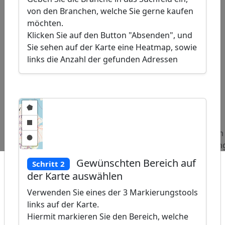
von den Branchen, welche Sie gerne kaufen
möchten.
Klicken Sie auf den Button "Absenden", und
Sie sehen auf der Karte eine Heatmap, sowie
links die Anzahl der gefunden Adressen
ap
�
/
Beliebte
Adressen
Adressen
Adressen
Abfragen:
Bordelle
Kirchengemeinden
Regierun
Gewünschten Bereich auf
Schritt 2
der Karte auswählen
Verwenden Sie eines der 3 Markierungstools
links auf der Karte.
Hiermit markieren Sie den Bereich, welche