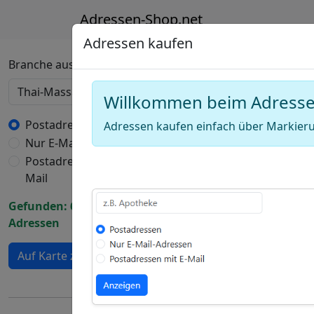
Adressen-Shop.net
Adressen kaufen
Deutschland Karte
Branche auswählen
Willkommen beim Adress
+
−
Postadressen
Adressen kaufen einfach über Markieru
Nur E-Mail-Adressen
Draw
Postadressen mit E-
a
Draw
Mail
polygon
a
Draw
Gefunden: 6155
rectangle
a
Adressen
Edit
circle
layers
Delete
Auf Karte zeigen
layers