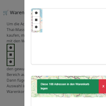
🛒 Warenkorb
Um die Adressen von
Thai-Massage zu
kaufen, markieren Sie
mit den Werkzeugen
den gewuenschten
Bereich auf der Karte.
Dann fügen Sie diese
Auswahl in den
Warenkorb hinzu.