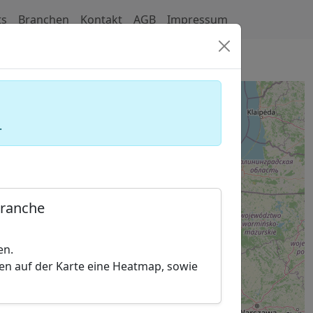
ts
Branchen
Kontakt
AGB
Impressum
assage)
.
Branche
en.
hen auf der Karte eine Heatmap, sowie